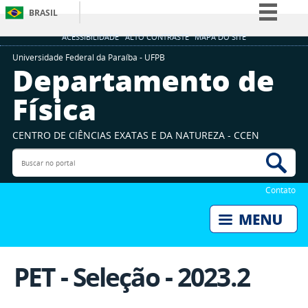
BRASIL
Simplifique!
ACESSIBILIDADE
ALTO CONTRASTE
MAPA DO SITE
Comunica BR
Universidade Federal da Paraíba - UFPB
Departamento de
Participe
Física
Acesso à informação
Legislação
CENTRO DE CIÊNCIAS EXATAS E DA NATUREZA - CCEN
Canais
Buscar no portal
Bus
Contato
PET - Seleção - 2023.2