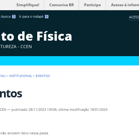
Simplifique!
Comunica BR
Participe
Acesso à infor
 a busca
3
Ir para o rodapé
4
ACESS
o de Física
ATUREZA - CCEN
ENU
>
INSTITUCIONAL
>
EVENTOS
ntos
CCEN
—
publicado
28/11/2023 13h09,
última modificação
18/01/2024
não existem itens nessa pasta.