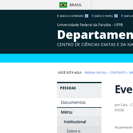
BRASIL
Ir para o conteúdo
1
Ir para o menu
2
Ir para
Universidade Federal da Paraíba - UFPB
Departament
CENTRO DE CIÊNCIAS EXATAS E DA N
VOCÊ ESTÁ AQUI:
PÁGINA INICIAL
>
CONTENTS
>
M
Eve
PESSOAS
Documentos
por
Caio - 
07h59
Menu
Institucional
Atualmente 
Sobre o