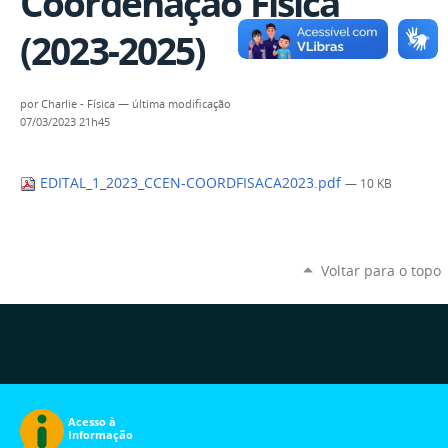
Coordenação Física
(2023-2025)
por
Charlie - Física
—
última modificação
07/03/2023 21h45
EDITAL_1_2023_CCEN-COORDFISACA2023.pdf
— 10 KB
Voltar para o topo