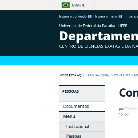
BRASIL
Ir para o conteúdo
1
Ir para o menu
2
Ir para
Universidade Federal da Paraíba - UFPB
Departament
CENTRO DE CIÊNCIAS EXATAS E DA N
VOCÊ ESTÁ AQUI:
PÁGINA INICIAL
>
CONTENTS
>
M
Com
PESSOAS
Documentos
por
Charlie 
16h00
Menu
Institucional
Pessoas