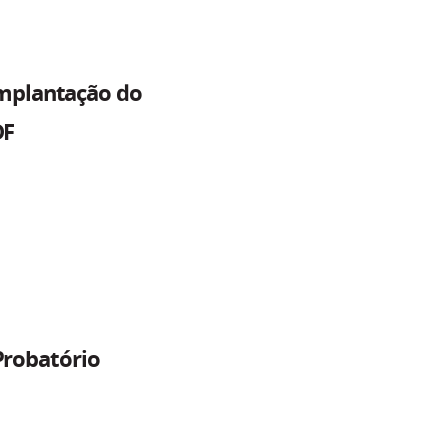
implantação do
DF
Probatório