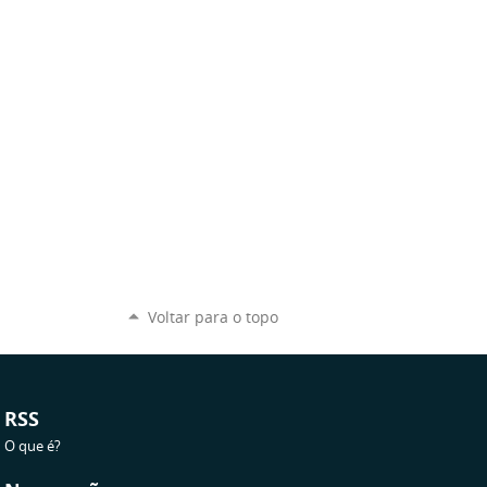
Voltar para o topo
RSS
O que é?