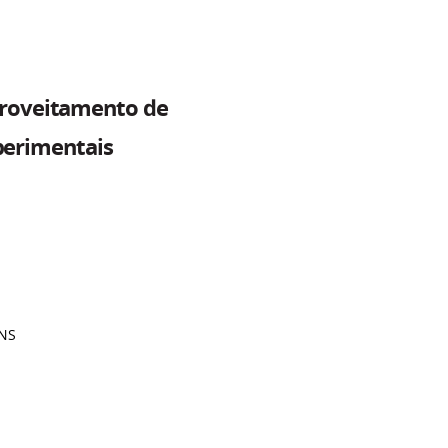
proveitamento de
xperimentais
NS