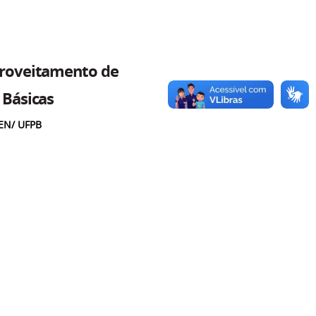
proveitamento de
 Básicas
CEN/ UFPB