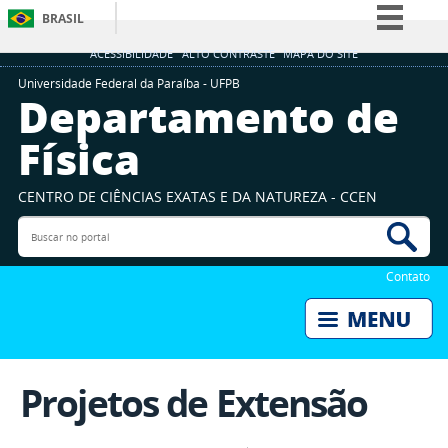
BRASIL
Simplifique!
ACESSIBILIDADE
ALTO CONTRASTE
MAPA DO SITE
Comunica BR
Universidade Federal da Paraíba - UFPB
Departamento de
Participe
Física
Acesso à informação
Legislação
CENTRO DE CIÊNCIAS EXATAS E DA NATUREZA - CCEN
Canais
Buscar no portal
Bus
Contato
Projetos de Extensão