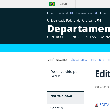
BRASIL
Ir para o conteúdo
1
Ir para o menu
2
Ir para
Universidade Federal da Paraíba - UFPB
Departament
CENTRO DE CIÊNCIAS EXATAS E DA N
VOCÊ ESTÁ AQUI:
PÁGINA INICIAL
>
CONTENTS
>
D
Edi
Desenvolvido por
GWEB
por
Charlie 
INSTITUCIONAL
EDITA
Sobre o