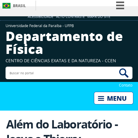
BRASIL
Simplifique!
ACESSIBILIDADE
ALTO CONTRASTE
MAPA DO SITE
Comunica BR
Universidade Federal da Paraíba - UFPB
Departamento de
Participe
Física
Acesso à informação
Legislação
CENTRO DE CIÊNCIAS EXATAS E DA NATUREZA - CCEN
Canais
Buscar no portal
Bus
Contato
Além do Laboratório -