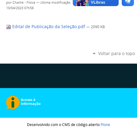
por
Charlie - Física
—
última modificação
10/04/2023 07h58
Edital de Publicação da Seleção.pdf
— 2090 KB
Voltar para o topo
Desenvolvido com o CMS de código aberto
Plone