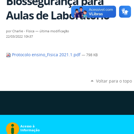
Biossegurança para
Aulas de Laboratório
por
Charlie - Física
—
última modificação
22/03/2022 10h37
Protocolo ensino_Fisica 2021.1.pdf
— 798 KB
Voltar para o topo