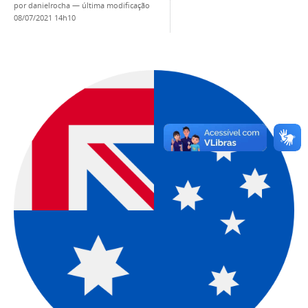
por
danielrocha
—
última modificação
08/07/2021 14h10