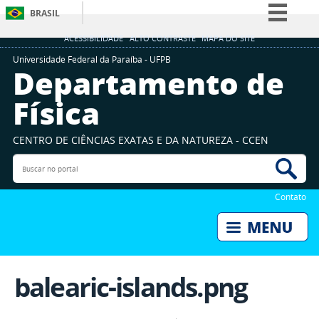
BRASIL
Simplifique!
ACESSIBILIDADE
ALTO CONTRASTE
MAPA DO SITE
Comunica BR
Universidade Federal da Paraíba - UFPB
Departamento de
Participe
Física
Acesso à informação
Legislação
CENTRO DE CIÊNCIAS EXATAS E DA NATUREZA - CCEN
Canais
Buscar no portal
Bus
Contato
balearic-islands.png