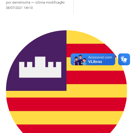
por
danielrocha
—
última modificação
08/07/2021 14h10