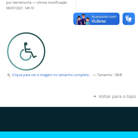
por
danielrocha
—
última modificação
08/07/2021 14h10
Clique para ver a imagem no tamanho completo…
—
Tamanho
: 18KB
Voltar para o topo