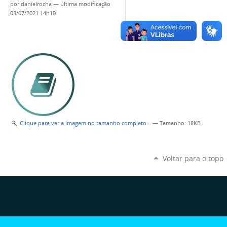
por
danielrocha
—
última modificação
08/07/2021 14h10
Clique para ver a imagem no tamanho completo…
—
Tamanho
: 18KB
Voltar para o topo