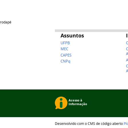
rodapé
Assuntos
UFPB
O
MEC
C
A
CAPES
A
CNPq
C
A
Desenvolvido com o CMS de código aberto
Pl