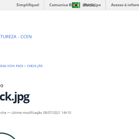
Simplifique!
Comunica BR
Participe
Acesso à infor
BRASIL
o de Física
ATUREZA - CCEN
EGA ICON PACK
>
CHECK.JPG
do
ck.jpg
ocha
—
última modificação
08/07/2021 14h10