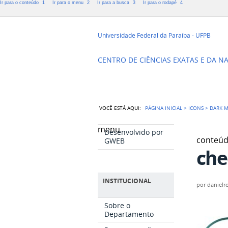
Ir para o conteúdo
1
Ir para o menu
2
Ir para a busca
3
Ir para o rodapé
4
Departament
Universidade Federal da Paraíba - UFPB
CENTRO DE CIÊNCIAS EXATAS E DA N
VOCÊ ESTÁ AQUI:
PÁGINA INICIAL
>
ICONS
>
DARK M
menu
Desenvolvido por
conteú
GWEB
che
INSTITUCIONAL
por
danielr
Sobre o
Departamento