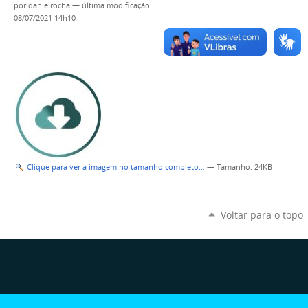
por
danielrocha
—
última modificação
08/07/2021 14h10
Clique para ver a imagem no tamanho completo…
—
Tamanho
: 24KB
Voltar para o topo