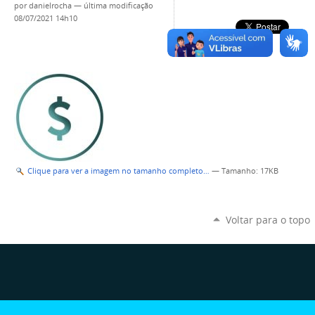
por
danielrocha
—
última modificação
08/07/2021 14h10
Clique para ver a imagem no tamanho completo…
—
Tamanho
: 17KB
Voltar para o topo