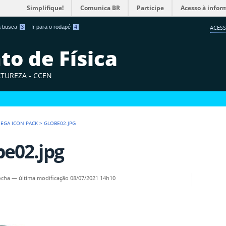
Simplifique!
Comunica BR
Participe
Acesso à infor
 a busca
3
Ir para o rodapé
4
ACESS
o de Física
ATUREZA - CCEN
EGA ICON PACK
>
GLOBE02.JPG
be02.jpg
ocha
—
última modificação
08/07/2021 14h10