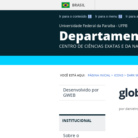
BRASIL
Ir para o conteúdo
1
Ir para o menu
2
Ir para
Universidade Federal da Paraíba - UFPB
Departament
CENTRO DE CIÊNCIAS EXATAS E DA N
VOCÊ ESTÁ AQUI:
PÁGINA INICIAL
>
ICONS
>
DARK M
glo
Desenvolvido por
GWEB
por
danielr
INSTITUCIONAL
Sobre o