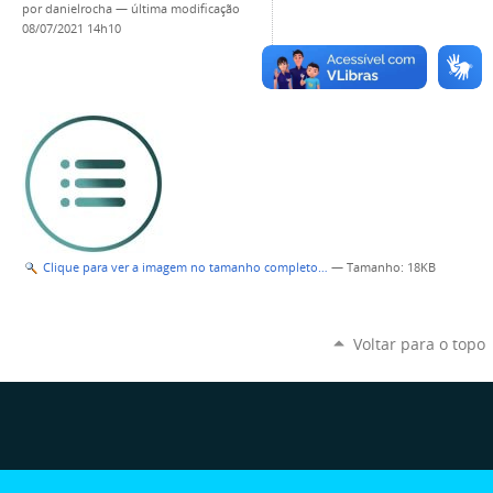
por
danielrocha
—
última modificação
08/07/2021 14h10
Clique para ver a imagem no tamanho completo…
—
Tamanho
: 18KB
Voltar para o topo