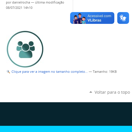
por
danielrocha
—
última modificação
08/07/2021 14h10
Clique para ver a imagem no tamanho completo…
—
Tamanho
: 19KB
Voltar para o topo