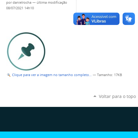
por
danielrocha
—
última modificação
08/07/2021 14h10
Clique para ver a imagem no tamanho completo…
—
Tamanho
: 17KB
Voltar para o topo