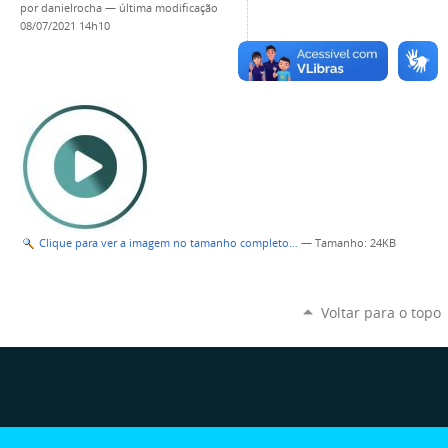
por
danielrocha
—
última modificação
08/07/2021 14h10
Clique para ver a imagem no tamanho completo…
—
Tamanho
: 24KB
Voltar para o topo