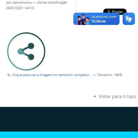
por
danielrocha
—
última modificação
08/07/2021 14h10
Clique para ver a imagem no tamanho completo…
—
Tamanho
: 18KB
Voltar para o topo