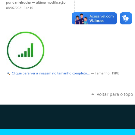
por
danielrocha
—
última modificação
08/07/2021 14h10
Clique para ver a imagem no tamanho completo…
—
Tamanho
: 19KB
Voltar para o topo