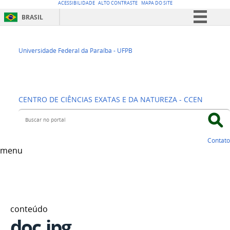
ACESSIBILIDADE
ALTO CONTRASTE
MAPA DO SITE
BRASIL
Simplifique!
Departamento de
Comunica BR
Universidade Federal da Paraíba - UFPB
Participe
Física
Acesso à informação
CENTRO DE CIÊNCIAS EXATAS E DA NATUREZA - CCEN
Legislação
Buscar no portal
Canais
Contato
menu
conteúdo
doc.jpg