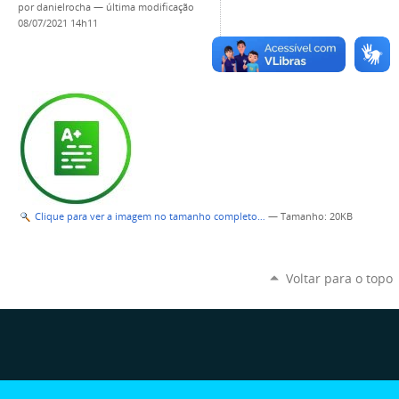
por
danielrocha
—
última modificação
08/07/2021 14h11
Clique para ver a imagem no tamanho completo…
—
Tamanho
: 20KB
Voltar para o topo