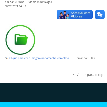
por
danielrocha
—
última modificação
08/07/2021 14h11
Clique para ver a imagem no tamanho completo…
—
Tamanho
: 19KB
Voltar para o topo