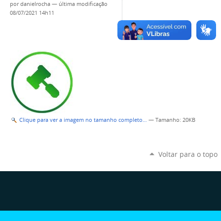
por
danielrocha
—
última modificação
08/07/2021 14h11
Clique para ver a imagem no tamanho completo…
—
Tamanho
: 20KB
Voltar para o topo