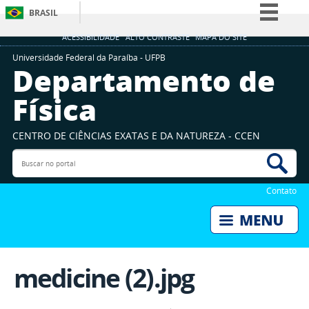
BRASIL
Simplifique!
ACESSIBILIDADE
ALTO CONTRASTE
MAPA DO SITE
Comunica BR
Universidade Federal da Paraíba - UFPB
Departamento de
Participe
Física
Acesso à informação
Legislação
CENTRO DE CIÊNCIAS EXATAS E DA NATUREZA - CCEN
Canais
Buscar no portal
Bus
Contato
medicine (2).jpg