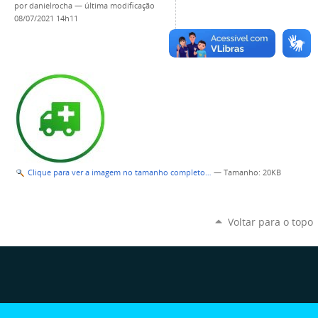
por
danielrocha
—
última modificação
08/07/2021 14h11
Clique para ver a imagem no tamanho completo…
—
Tamanho
: 20KB
Voltar para o topo