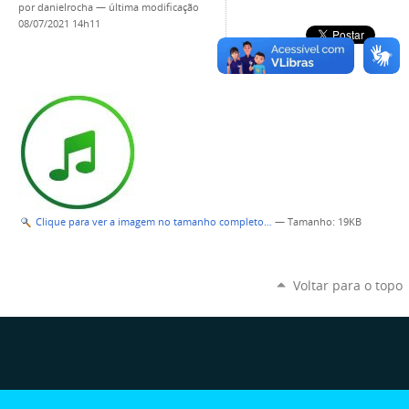
por
danielrocha
—
última modificação
08/07/2021 14h11
Clique para ver a imagem no tamanho completo…
—
Tamanho
: 19KB
Voltar para o topo