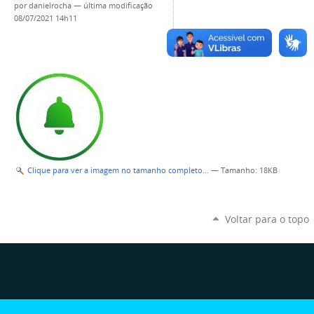
por
danielrocha
—
última modificação
08/07/2021 14h11
Clique para ver a imagem no tamanho completo…
—
Tamanho
: 18KB
Voltar para o topo