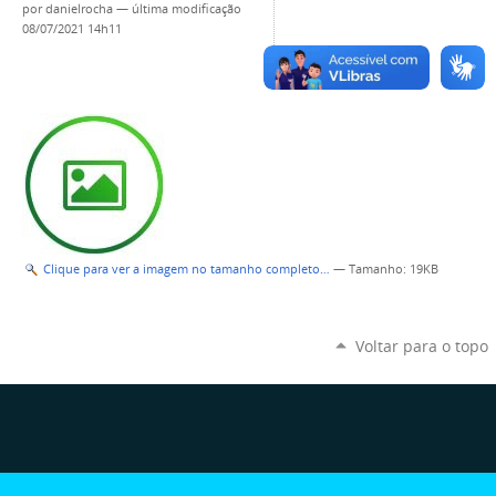
por
danielrocha
—
última modificação
08/07/2021 14h11
Clique para ver a imagem no tamanho completo…
—
Tamanho
: 19KB
Voltar para o topo