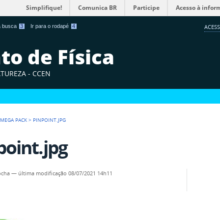
Simplifique!
Comunica BR
Participe
Acesso à infor
 a busca
3
Ir para o rodapé
4
ACESS
o de Física
ATUREZA - CCEN
 MEGA PACK
>
PINPOINT.JPG
point.jpg
ocha
—
última modificação
08/07/2021 14h11