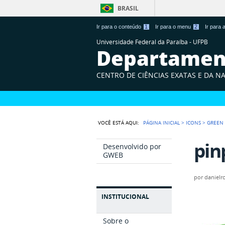
BRASIL
Ir para o conteúdo
1
Ir para o menu
2
Ir para
Universidade Federal da Paraíba - UFPB
Departament
CENTRO DE CIÊNCIAS EXATAS E DA N
VOCÊ ESTÁ AQUI:
PÁGINA INICIAL
>
ICONS
>
GREEN
pin
Desenvolvido por
GWEB
por
danielr
INSTITUCIONAL
Sobre o