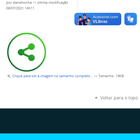
por
danielrocha
—
última modificação
08/07/2021 14h11
Clique para ver a imagem no tamanho completo…
—
Tamanho
: 19KB
Voltar para o topo