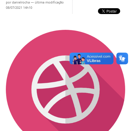
por
danielrocha
—
última modificação
08/07/2021 14h10