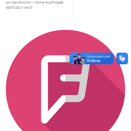
por
danielrocha
—
última modificação
08/07/2021 14h10