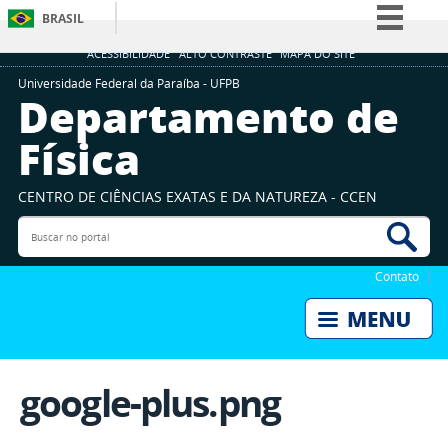
BRASIL
Simplifique!
ACESSIBILIDADE
ALTO CONTRASTE
MAPA DO SITE
Comunica BR
Universidade Federal da Paraíba - UFPB
Departamento de
Participe
Física
Acesso à informação
Legislação
CENTRO DE CIÊNCIAS EXATAS E DA NATUREZA - CCEN
Canais
Buscar no portal
Bus
Contato
google-plus.png