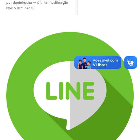
por
danielrocha
—
última modificação
08/07/2021 14h10