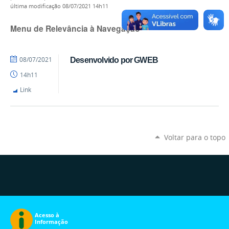
última modificação
08/07/2021 14h11
Menu de Relevância à Navegação
por
publicado
08/07/2021
Desenvolvido por GWEB
mateus
14h11
Link
Voltar para o topo