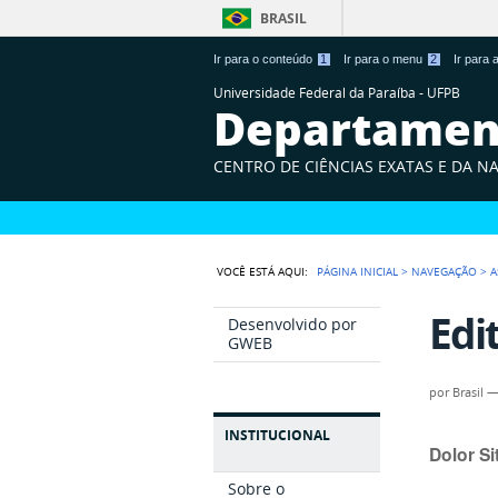
BRASIL
Ir para o conteúdo
1
Ir para o menu
2
Ir para
Universidade Federal da Paraíba - UFPB
Departament
CENTRO DE CIÊNCIAS EXATAS E DA N
VOCÊ ESTÁ AQUI:
PÁGINA INICIAL
>
NAVEGAÇÃO
>
A
Edi
Desenvolvido por
GWEB
por
Brasil
INSTITUCIONAL
Dolor Si
Sobre o