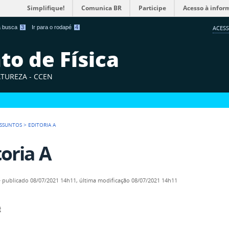
Simplifique!
Comunica BR
Participe
Acesso à infor
 a busca
3
Ir para o rodapé
4
ACESS
o de Física
ATUREZA - CCEN
SSUNTOS
>
EDITORIA A
toria A
—
publicado
08/07/2021 14h11,
última modificação
08/07/2021 14h11
t