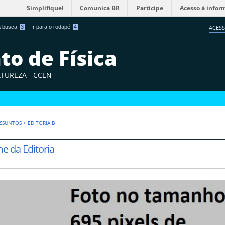
Simplifique!
Comunica BR
Participe
Acesso à infor
 a busca
3
Ir para o rodapé
4
ACESS
o de Física
ATUREZA - CCEN
SSUNTOS
>
EDITORIA B
 da Editoria