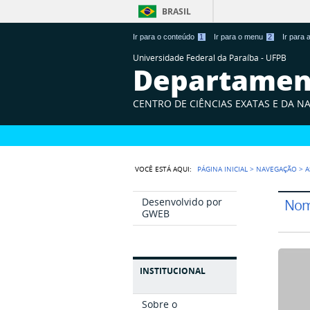
BRASIL
Ir para o conteúdo
1
Ir para o menu
2
Ir para
Universidade Federal da Paraíba - UFPB
Departament
CENTRO DE CIÊNCIAS EXATAS E DA N
VOCÊ ESTÁ AQUI:
PÁGINA INICIAL
>
NAVEGAÇÃO
>
A
Desenvolvido por
Nome
GWEB
INSTITUCIONAL
Sobre o