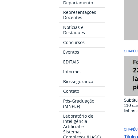
Departamento
Representações
Docentes
Notícias e
Destaques
Concursos
Eventos
CHAPÉU
EDITAIS
Informes
Biossegurança
Contato
Subtítu
Pós-Graduação
110 car
(MNPEF)
linhas 
Laboratório de
Inteligência
Artificial e
CHAPÉU
Sistemas
Complexos (LIASC)
Título