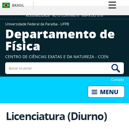
BRASIL
Simplifique!
ACESSIBILIDADE
ALTO CONTRASTE
MAPA DO SITE
Comunica BR
Universidade Federal da Paraíba - UFPB
Departamento de
Participe
Física
Acesso à informação
Legislação
CENTRO DE CIÊNCIAS EXATAS E DA NATUREZA - CCEN
Canais
Buscar no portal
Bus
Contato
Licenciatura (Diurno)