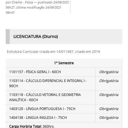
por
Charlie - Física
—
publicado
24/09/2021
06h27,
última modificação
24/09/2021
06h47
LICENCIATURA (Diurno)
Estrutura Curricular criada em 14/011987, criado em 2019
1° Semestre
1101157 - FÍSICA GERAL I - 60CH
Obrigatória
1103114 - CÁLCULO DIFERENCIAL E INTEGRAL I -
Obrigatória
90CH
1103118 - CÁLCULO VETORIAL E GEOMETRIA
Obrigatória
ANALÍTICA - 60CH
1403120 - LÍNGUA PORTUGUESA I - 75CH
Obrigatória
1404138 - LINGUA INGLESA I - 75CH
Obrigatória
Carga Horária Total:
360hrs.